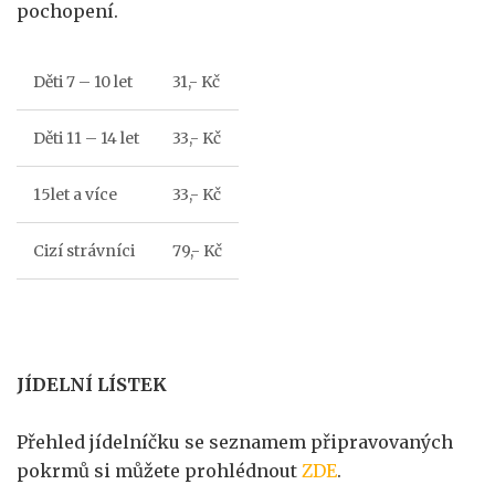
pochopení.
Děti 7 – 10 let
31,- Kč
Děti 11 – 14 let
33,- Kč
15let a více
33,- Kč
Cizí strávníci
79,- Kč
JÍDELNÍ LÍSTEK
Přehled jídelníčku se seznamem připravovaných
pokrmů si můžete prohlédnout
ZDE
.