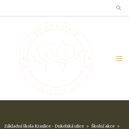
Základní škola Kraslice - Dukelská ulice
>
Školní akce
>