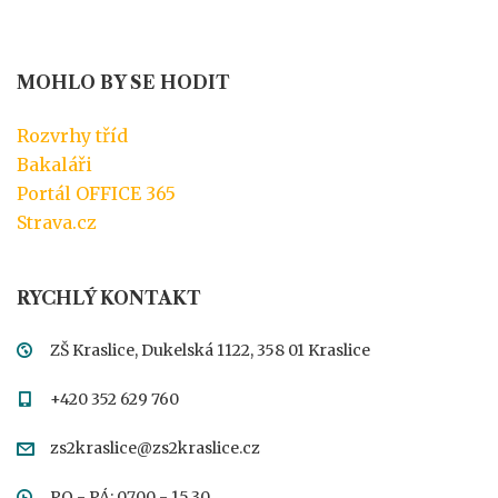
MOHLO BY SE HODIT
Rozvrhy tříd
Bakaláři
Portál OFFICE 365
Strava.cz
RYCHLÝ KONTAKT
ZŠ Kraslice, Dukelská 1122, 358 01 Kraslice
+420 352 629 760
zs2kraslice@zs2kraslice.cz
PO - PÁ: 07.00 - 15.30