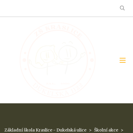
Základní škola Kraslice - Dukelská ulice
>
Školní akce
>