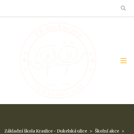
Základní škola Kraslice - Dukelská ulice
>
Školní akce
>