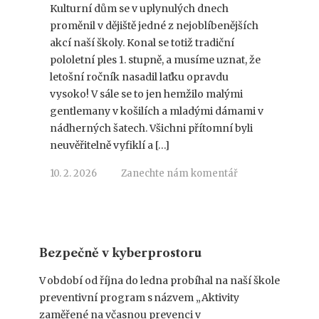
Kulturní dům se v uplynulých dnech
proměnil v dějiště jedné z nejoblíbenějších
akcí naší školy. Konal se totiž tradiční
pololetní ples 1. stupně, a musíme uznat, že
letošní ročník nasadil laťku opravdu
vysoko! V sále se to jen hemžilo malými
gentlemany v košilích a mladými dámami v
nádherných šatech. Všichni přítomní byli
neuvěřitelně vyfiklí a […]
10. 2. 2026
Zanechte nám komentář
Bezpečně v kyberprostoru
V období od října do ledna probíhal na naší škole
preventivní program s názvem „Aktivity
zaměřené na včasnou prevenci v