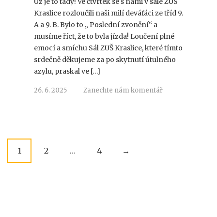
Už je to tady! Ve čtvrtek se s námi v sále ZUŠ
Kraslice rozloučili naši milí deváťáci ze tříd 9.
A a 9. B. Bylo to „ Poslední zvonění“ a
musíme říct, že to byla jízda! Loučení plné
emocí a smíchu Sál ZUŠ Kraslice, které tímto
srdečně děkujeme za po skytnutí útulného
azylu, praskal ve […]
26. 6. 2025
Zanechte nám komentář
P
1
2
…
4
→
o