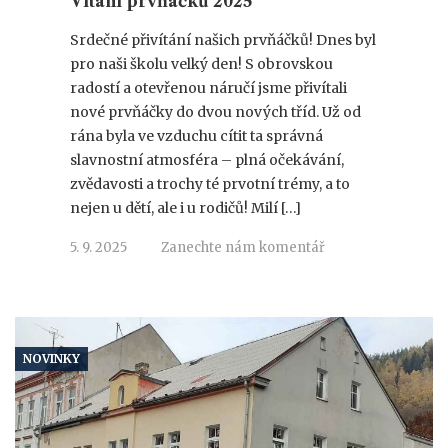
Vítání prvňáčků 2025
Srdečné přivítání našich prvňáčků! Dnes byl
pro naši školu velký den! S obrovskou
radostí a otevřenou náručí jsme přivítali
nové prvňáčky do dvou nových tříd. Už od
rána byla ve vzduchu cítit ta správná
slavnostní atmosféra – plná očekávání,
zvědavosti a trochy té prvotní trémy, a to
nejen u dětí, ale i u rodičů! Milí […]
5. 9. 2025
Zanechte nám komentář
NOVINKY