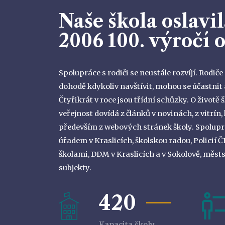
Naše škola oslavil
2006 100. výročí 
Spolupráce s rodiči se neustále rozvíjí. Rodi
dohodě kdykoliv navštívit, mohou se účastnit 
Čtyřikrát v roce jsou třídní schůzky. O životě š
veřejnost dovídá z článků v novinách, z vitrín,
především z webových stránek školy. Spolu
úřadem v Kraslicích, školskou radou, Policií
školami, DDM v Kraslicích a v Sokolově, měst
subjekty.
420
Kapacita školy