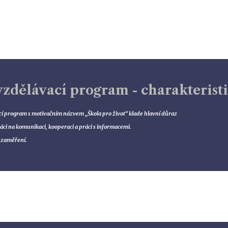
vzdělávací program - charakterist
cí program s motivačním názvem „Škola pro život“ klade hlavní důraz
ráci na komunikaci, kooperaci a práci s informacemi.
 zaměření.