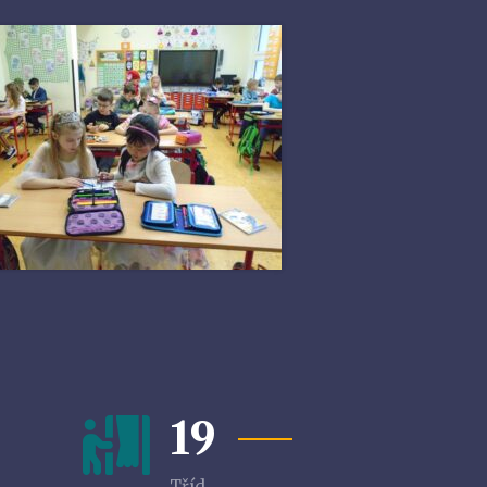
19
Tříd