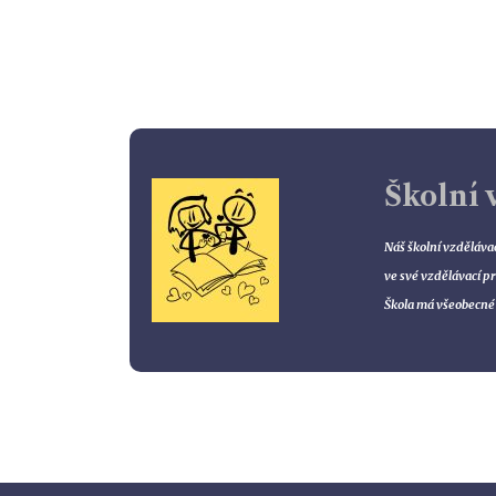
Školní 
Náš školní vzděláva
ve své vzdělávací p
Škola má všeobecné