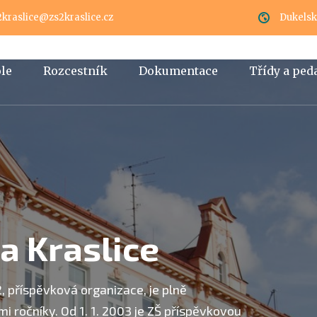
2kraslice@zs2kraslice.cz
Dukelská
ole
Rozcestník
Dokumentace
Třídy a pe
a Kraslice
2, příspěvková organizace, je plně
i ročníky. Od 1. 1. 2003 je ZŠ příspěvkovou