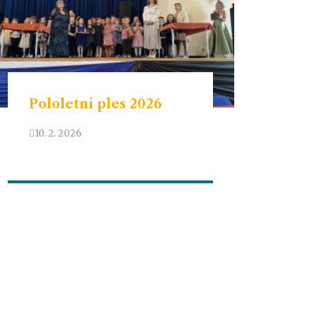
Pololetní ples 2026
Be
ky
10. 2. 2026
28.