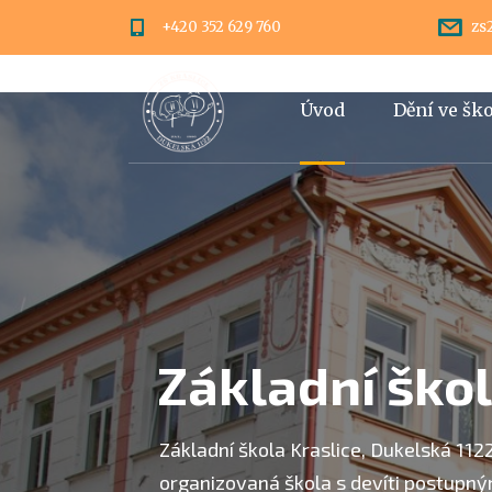
+420 352 629 760
zs
Úvod
Dění ve šk
Home
Základní škol
Základní škola Kraslice, Dukelská 112
organizovaná škola s devíti postupným