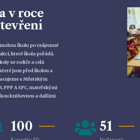
a v roce
otevření
če mohou školu po vzájemné
akcí, které škola pořádá.
koly se rodiče a celá
 které jsou před školou a
pracujeme s Městským
 ČR, PPP A SPC, mateřskými
skou knihovnou a dalšími
100
51
Kapacita ŠD
Pedagogů