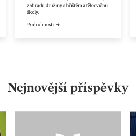
zahradu družiny s hřištěm a tělocvičnu
školy.
Podrobnosti
Nejnovější příspěvky