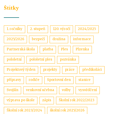
Štítky
1. ročníky
2. stupeň
120. výročí
2024/2025
2025/2026
bezpečí
družina
informace
Partnerská škola
platba
Ples
Plzenka
pololetní
pololetní ples
pozvánka
Projektový týden
projekty
práce
předškoláci
přípravy
rodiče
Sportovní den
stanice
Svojšín
venkovní učebna
volby
vysvědčení
výprava po škole
zápis
Školní rok 2022/2023
Školní rok 2023/2024
školní rok 2025/2026