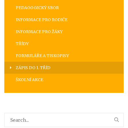
PEDAGOGICKÝ SBOR
INFORMACE PRO RODIČE
INFORMACE PRO ŽÁKY
TŘÍDY
FORMULÁŘE A TISKOPISY
ZÁPIS DO 1. TŘÍD
ŠKOLNÍ AKCE