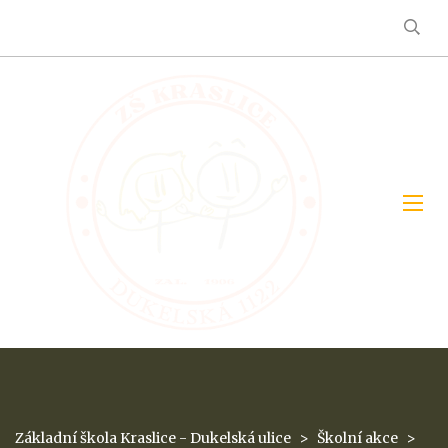
Základní škola Kraslice - Dukelská ulice
>
Školní akce
>