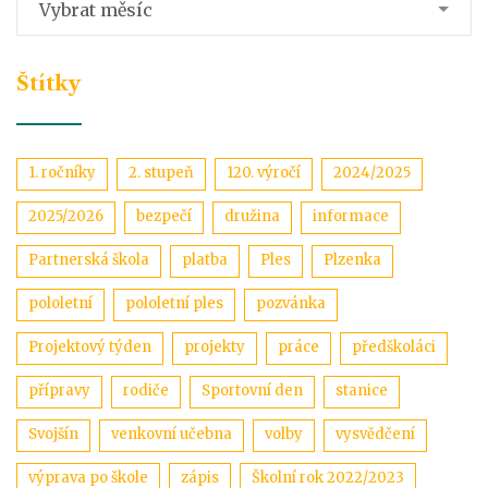
Vybrat měsíc
Štítky
1. ročníky
2. stupeň
120. výročí
2024/2025
2025/2026
bezpečí
družina
informace
Partnerská škola
platba
Ples
Plzenka
pololetní
pololetní ples
pozvánka
Projektový týden
projekty
práce
předškoláci
přípravy
rodiče
Sportovní den
stanice
Svojšín
venkovní učebna
volby
vysvědčení
výprava po škole
zápis
Školní rok 2022/2023