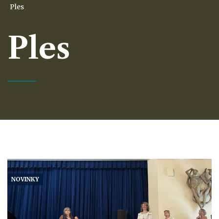
Ples
Ples
NOVINKY