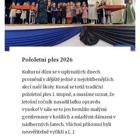
Pololetní ples 2026
Kulturní dům se v uplynulých dnech
proměnil v dějiště jedné z nejoblíbenějších
akcí naší školy. Konal se totiž tradiční
pololetní ples 1. stupně, a musíme uznat, že
letošní ročník nasadil laťku opravdu
vysoko! V sále se to jen hemžilo malými
gentlemany v košilích a mladými dámami v
nádherných šatech. Všichni přítomní byli
neuvěřitelně vyfiklí a […]