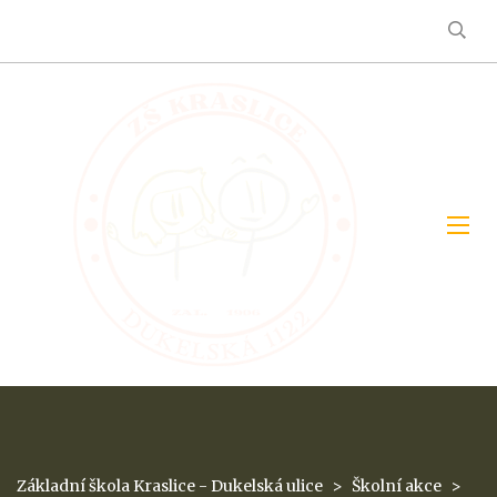
Základní škola Kraslice - Dukelská ulice
>
Školní akce
>