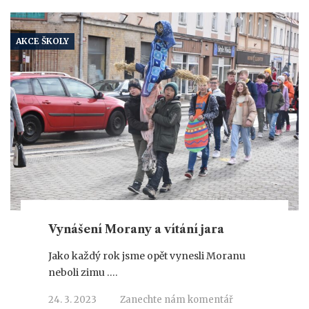
AKCE ŠKOLY
Vynášení Morany a vítání jara
Jako každý rok jsme opět vynesli Moranu
neboli zimu ….
24. 3. 2023
Zanechte nám komentář