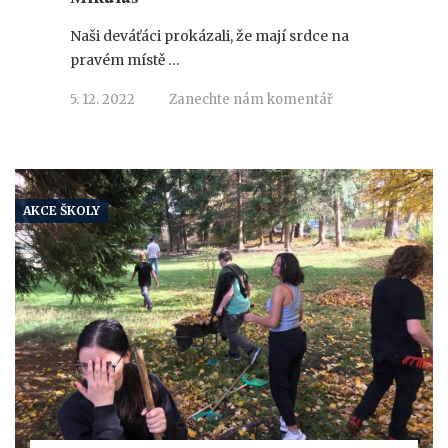
Naši deváťáci prokázali, že mají srdce na
pravém místě …
5. 12. 2022
Zanechte nám komentář
AKCE ŠKOLY