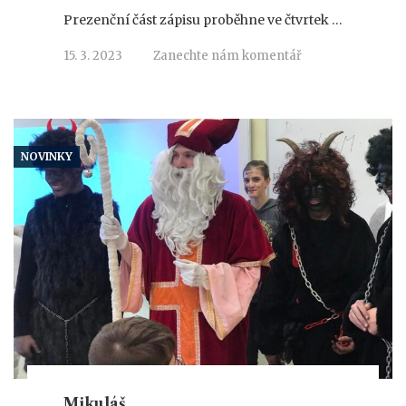
Prezenční část zápisu proběhne ve čtvrtek …
15. 3. 2023
Zanechte nám komentář
NOVINKY
Mikuláš