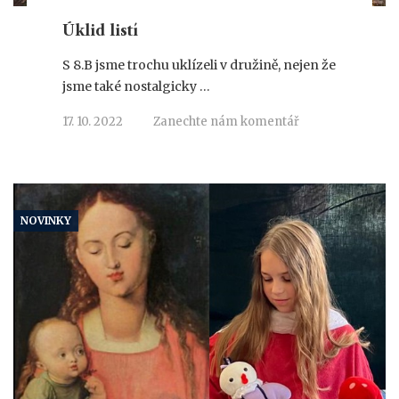
Úklid listí
S 8.B jsme trochu uklízeli v družině, nejen že
jsme také nostalgicky …
17. 10. 2022
Zanechte nám komentář
NOVINKY