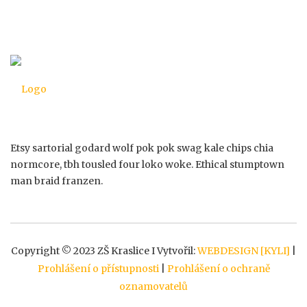
s
t
s
Etsy sartorial godard wolf pok pok swag kale chips chia
n
normcore, tbh tousled four loko woke. Ethical stumptown
man braid franzen.
a
v
Copyright © 2023 ZŠ Kraslice I Vytvořil:
WEBDESIGN [KYLI]
|
Prohlášení o přístupnosti
|
Prohlášení o ochraně
i
oznamovatelů