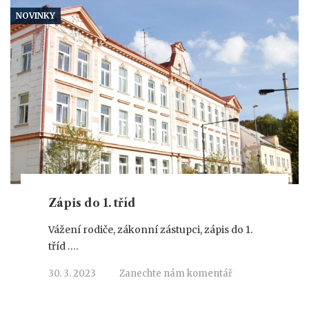
NOVINKY
Zápis do 1. tříd
Vážení rodiče, zákonní zástupci, zápis do 1.
tříd ….
30. 3. 2023
Zanechte nám komentář