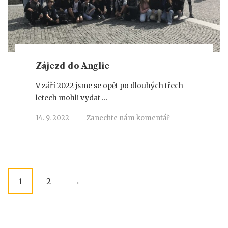
Zájezd do Anglie
V září 2022 jsme se opět po dlouhých třech
letech mohli vydat …
14. 9. 2022
Zanechte nám komentář
P
1
2
→
o