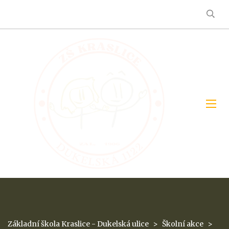
Základní škola Kraslice - Dukelská ulice
>
Školní akce
>