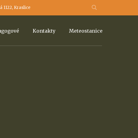
 1122, Kraslice
dagogové
Kontakty
Meteostanice