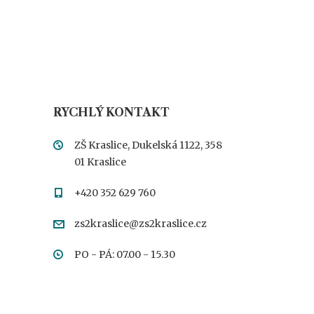
RYCHLÝ KONTAKT
ZŠ Kraslice, Dukelská 1122, 358
01 Kraslice
+420 352 629 760
zs2kraslice@zs2kraslice.cz
PO - PÁ: 07.00 - 15.30