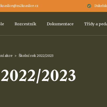
2kraslice@zs2kraslice.cz
Dukelská
ole
Rozcestník
Dokumentace
Třídy a pe
lní akce
>
Školní rok 2022/2023
 2022/2023