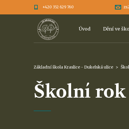
+420 352 629 760
zs
Úvod
Dění ve šk
Základní škola Kraslice - Dukelská ulice
>
Ško
Školní rok