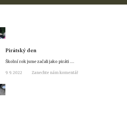
Pirátský den
Školní rok jsme začali jako piráti ….
9. 9. 2022
Zanechte nám komentář