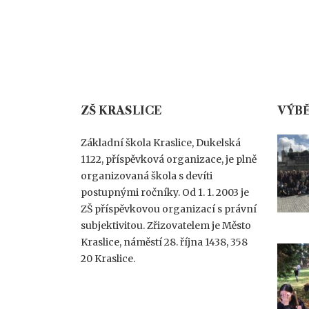
o
s
t
ZŠ KRASLICE
VÝBĚ
Základní škola Kraslice, Dukelská
s
1122, příspěvková organizace, je plně
organizovaná škola s devíti
postupnými ročníky. Od 1. 1. 2003 je
n
ZŠ příspěvkovou organizací s právní
subjektivitou. Zřizovatelem je Město
a
Kraslice, náměstí 28. října 1438, 358
20 Kraslice.
v