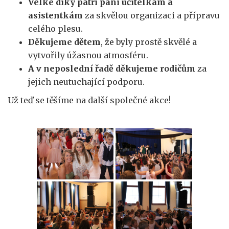
Velké díky patří paní učitelkám a
asistentkám
za skvělou organizaci a přípravu
celého plesu.
Děkujeme dětem
, že byly prostě skvělé a
vytvořily úžasnou atmosféru.
A v neposlední řadě děkujeme rodičům
za
jejich neutuchající podporu.
Už teď se těšíme na další společné akce!