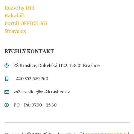
Rozvrhy tříd
Bakaláři
Portál OFFICE 365
Strava.cz
RYCHLÝ KONTAKT
ZŠ Kraslice, Dukelská 1122, 358 01 Kraslice
+420 352 629 760
zs2kraslice@zs2kraslice.cz
PO - PÁ: 07.00 - 15.30