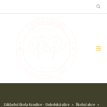
Základní škola Kraslice - Dukelská ulice
>
Školní akce
>