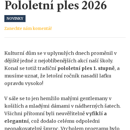
Pololetní ples 2026
NOVINKY
Zanechte nám komentář
Kulturní dům se v uplynulých dnech proměnil v
dějiště jedné z nejoblíbenějších akcí naší školy.
Konal se totiž tradiční
pololetní ples 1. stupně
, a
musíme uznat, že letošní ročník nasadil laťku
opravdu vysoko!
V sále se to jen hemžilo malými gentlemany v
košilích a mladými dámami v nádherných šatech.
Všichni přítomní byli neuvěřitelně
vyfiklí a
elegantní
, což dodalo celému odpoledni
neopakovatelný šmrnc. Vrcholem programu bylo