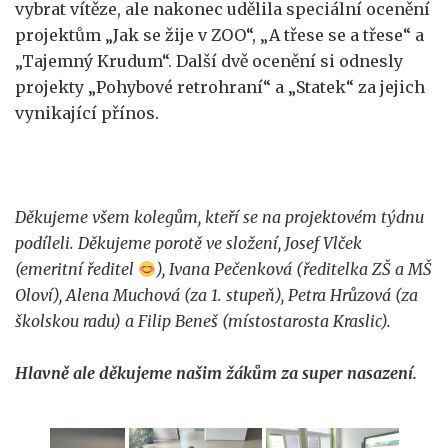
vybrat vítěze, ale nakonec udělila speciální ocenění
projektům „Jak se žije v ZOO“, „A třese se a třese“ a
„Tajemný Krudum“. Další dvě ocenění si odnesly
projekty „Pohybové retrohraní“ a „Statek“ za jejich
vynikající přínos.
Děkujeme všem kolegům, kteří se na projektovém týdnu
podíleli. Děkujeme porotě ve složení, Josef Vlček
(emeritní ředitel
), Ivana Pečenková (ředitelka ZŠ a MŠ
Oloví), Alena Muchová (za 1. stupeň), Petra Hrůzová (za
školskou radu) a Filip Beneš (místostarosta Kraslic).
Hlavně ale děkujeme našim žákům za super nasazení.