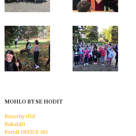
MOHLO BY SE HODIT
Rozvrhy tříd
Bakaláři
Portál OFFICE 365