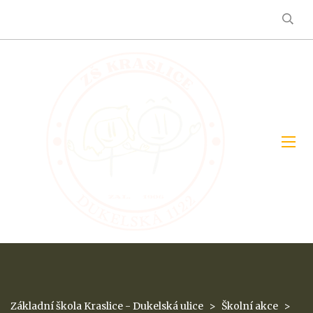
Základní škola Kraslice - Dukelská ulice
>
Školní akce
>