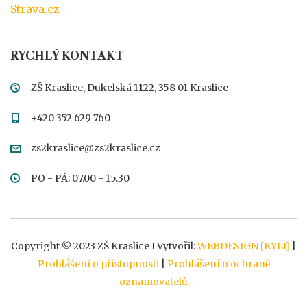
Strava.cz
RYCHLÝ KONTAKT
ZŠ Kraslice, Dukelská 1122, 358 01 Kraslice
+420 352 629 760
zs2kraslice@zs2kraslice.cz
PO - PÁ: 07.00 - 15.30
Copyright © 2023 ZŠ Kraslice I Vytvořil:
WEBDESIGN [KYLI]
|
Prohlášení o přístupnosti
|
Prohlášení o ochraně
oznamovatelů