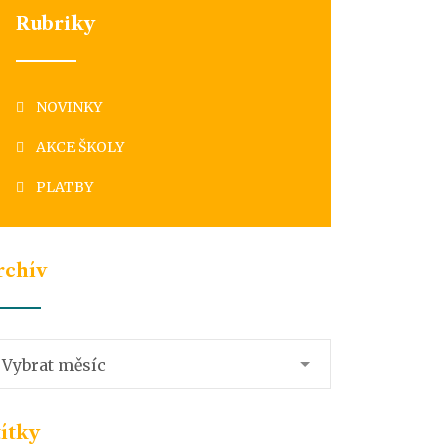
Rubriky
NOVINKY
AKCE ŠKOLY
PLATBY
rchív
chív
Vybrat měsíc
títky