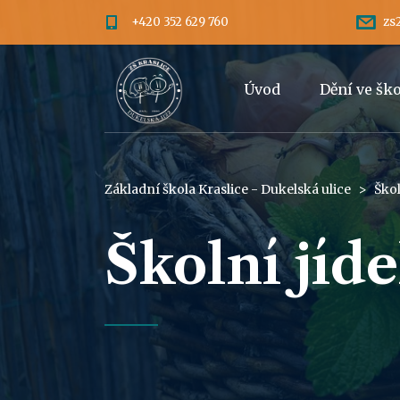
+420 352 629 760
zs
Úvod
Dění ve šk
Základní škola Kraslice - Dukelská ulice
>
Škol
Školní jíd