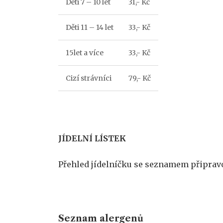
Děti 7 – 10 let
31,- Kč
Děti 11 – 14 let
33,- Kč
15let a více
33,- Kč
Cizí strávníci
79,- Kč
JÍDELNÍ LÍSTEK
Přehled jídelníčku se seznamem připra
Seznam alergenů