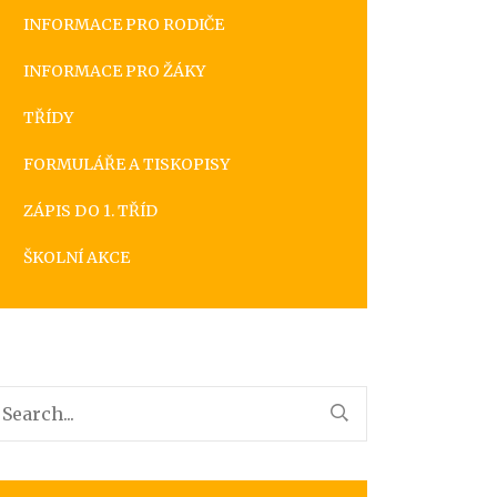
INFORMACE PRO RODIČE
INFORMACE PRO ŽÁKY
TŘÍDY
FORMULÁŘE A TISKOPISY
ZÁPIS DO 1. TŘÍD
ŠKOLNÍ AKCE