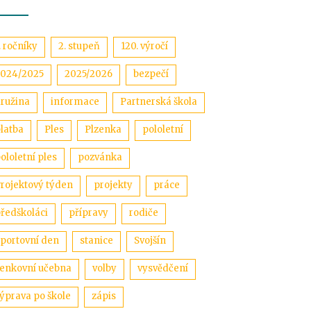
. ročníky
2. stupeň
120. výročí
024/2025
2025/2026
bezpečí
ružina
informace
Partnerská škola
latba
Ples
Plzenka
pololetní
ololetní ples
pozvánka
rojektový týden
projekty
práce
ředškoláci
přípravy
rodiče
portovní den
stanice
Svojšín
enkovní učebna
volby
vysvědčení
ýprava po škole
zápis