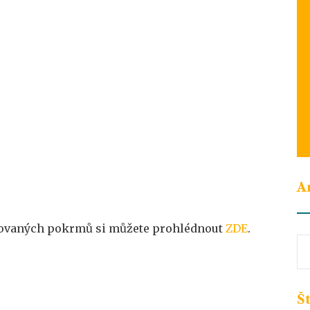
A
vovaných pokrmů si můžete prohlédnout
ZDE
.
Ar
Š