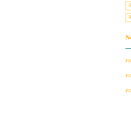
Š
š
N
FO
PO
PO