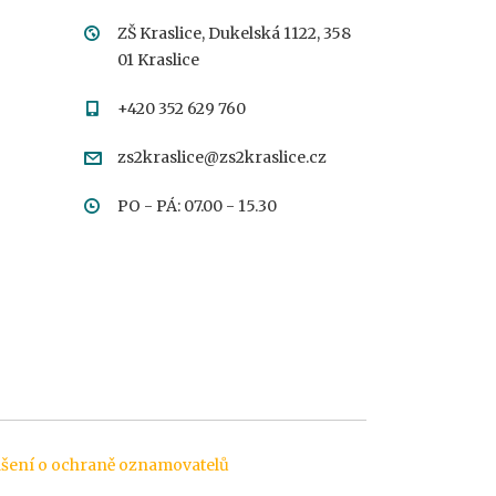
ZŠ Kraslice, Dukelská 1122, 358
01 Kraslice
+420 352 629 760
zs2kraslice@zs2kraslice.cz
PO - PÁ: 07.00 - 15.30
šení o ochraně oznamovatelů