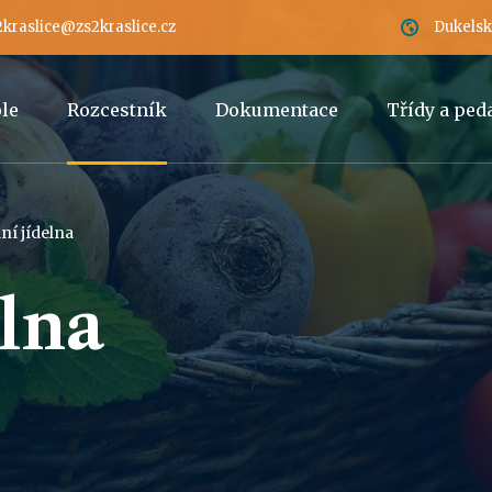
2kraslice@zs2kraslice.cz
Dukelská
ole
Rozcestník
Dokumentace
Třídy a pe
ní jídelna
elna