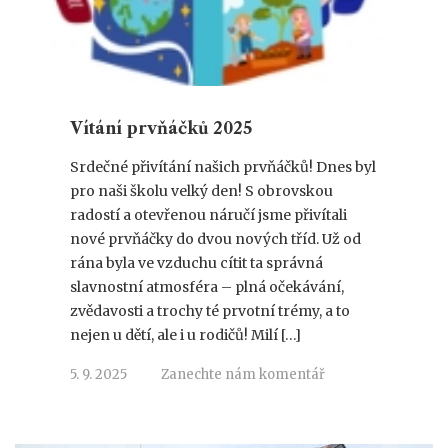
Vítání prvňáčků 2025
Srdečné přivítání našich prvňáčků! Dnes byl
pro naši školu velký den! S obrovskou
radostí a otevřenou náručí jsme přivítali
nové prvňáčky do dvou nových tříd. Už od
rána byla ve vzduchu cítit ta správná
slavnostní atmosféra – plná očekávání,
zvědavosti a trochy té prvotní trémy, a to
nejen u dětí, ale i u rodičů! Milí […]
5. 9. 2025
Zanechte nám komentář