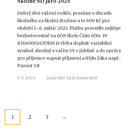
Školné ŠD jaro 2025
Dobrý den vážení rodiče, prosíme o úhradu
školného za školní družinu a to 600 Kč pro
období 1.-.6. měsíc 2025. Platbu proveďte nejlépe
bezhotovostně na účet školy Číslo účtu: 19-
8366000247/0100 Je třeba doplnit: variabilní
symbol: shodný s vaším VS v jídelně. a do zprávy
pro příjemce napsat příjmení a třídu žáka např.:
Pazout 3.B
5. 9. 2024
Zanechte nám komentář
P
1
2
3
→
o