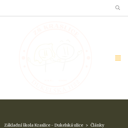
Základní škola Kraslice - Dukelská ulice
>
Články