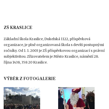
s
t
ZŠ KRASLICE
Základní škola Kraslice, Dukelská 1122, příspěvková
s
organizace, je plně organizovaná škola s devíti postupnými
ročníky. Od 1. 1. 2003 je ZŠ příspěvkovou organizací s právní
subjektivitou. Zřizovatelem je Město Kraslice, náměstí 28.
n
října 1438, 358 20 Kraslice.
a
VÝBĚR Z FOTOGALERIE
v