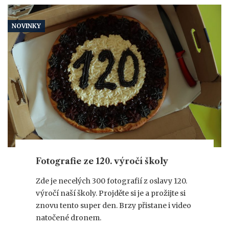
NOVINKY
Fotografie ze 120. výročí školy
Zde je necelých 300 fotografií z oslavy 120.
výročí naší školy. Projděte si je a prožijte si
znovu tento super den. Brzy přistane i video
natočené dronem.