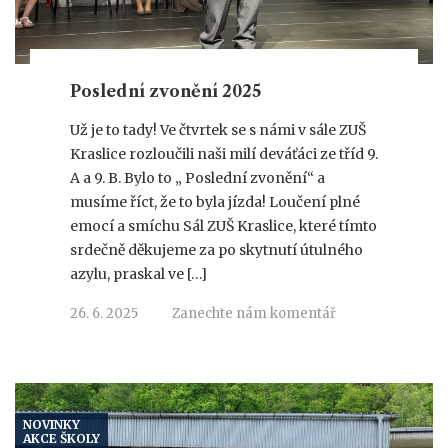
Poslední zvonění 2025
Už je to tady! Ve čtvrtek se s námi v sále ZUŠ
Kraslice rozloučili naši milí deváťáci ze tříd 9.
A a 9. B. Bylo to „ Poslední zvonění“ a
musíme říct, že to byla jízda! Loučení plné
emocí a smíchu Sál ZUŠ Kraslice, které tímto
srdečně děkujeme za po skytnutí útulného
azylu, praskal ve […]
26. 6. 2025
Zanechte nám komentář
NOVINKY
AKCE ŠKOLY