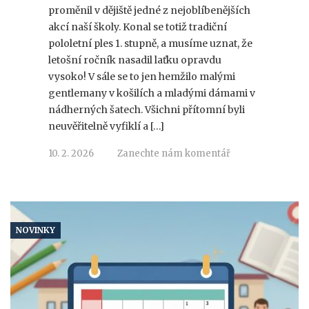
proměnil v dějiště jedné z nejoblíbenějších
akcí naší školy. Konal se totiž tradiční
pololetní ples 1. stupně, a musíme uznat, že
letošní ročník nasadil laťku opravdu
vysoko! V sále se to jen hemžilo malými
gentlemany v košilích a mladými dámami v
nádherných šatech. Všichni přítomní byli
neuvěřitelně vyfiklí a […]
10. 2. 2026
Zanechte nám komentář
NOVINKY