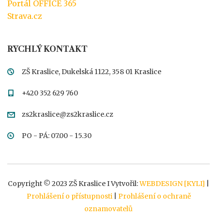
Portál OFFICE 365
Strava.cz
RYCHLÝ KONTAKT
ZŠ Kraslice, Dukelská 1122, 358 01 Kraslice
+420 352 629 760
zs2kraslice@zs2kraslice.cz
PO - PÁ: 07.00 - 15.30
Copyright © 2023 ZŠ Kraslice I Vytvořil:
WEBDESIGN [KYLI]
|
Prohlášení o přístupnosti
|
Prohlášení o ochraně
oznamovatelů