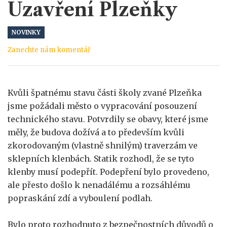
Uzavření Plzeňky
NOVINKY
Zanechte nám komentář
Kvůli špatnému stavu části školy zvané Plzeňka
jsme požádali město o vypracování posouzení
technického stavu. Potvrdily se obavy, které jsme
měly, že budova dožívá a to především kvůli
zkorodovaným (vlastně shnilým) traverzám ve
sklepních klenbách. Statik rozhodl, že se tyto
klenby musí podepřít. Podepření bylo provedeno,
ale přesto došlo k nenadálému a rozsáhlému
popraskání zdí a vyboulení podlah.
Bylo proto rozhodnuto z bezpečnostních důvodů o