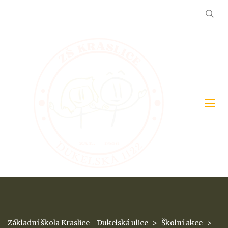
Základní škola Kraslice - Dukelská ulice
>
Školní akce
>