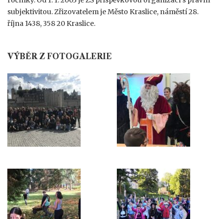
ročníky. Od 1. 1. 2003 je ZŠ příspěvkovou organizací s právní
subjektivitou. Zřizovatelem je Město Kraslice, náměstí 28.
října 1438, 358 20 Kraslice.
VÝBĚR Z FOTOGALERIE