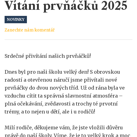
Vítání prvňáčků 2025
NOVINKY
Zanechte nám komentář
Srdečné přivítání našich prvňáčků!
Dnes byl pro naši školu velký den! S obrovskou
radostí a otevřenou náručí jsme přivítali nové
prvňáčky do dvou nových tříd. Už od rána byla ve
vzduchu cítit ta správná slavnostní atmosféra –
plná očekávání, zvědavosti a trochy té prvotní
trémy, a to nejen u dětí, ale i u rodičů!
Milí rodiče, děkujeme vám, že jste vložili důvěru
právě do naší školy. Víme, že je to velký krok a moc