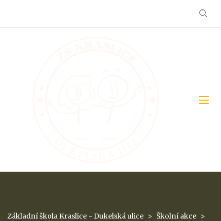
Základní škola Kraslice - Dukelská ulice
>
Školní akce
>