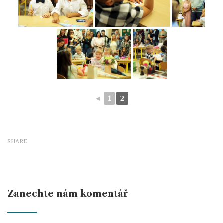
◄
1
2
SHARE
Zanechte nám komentář