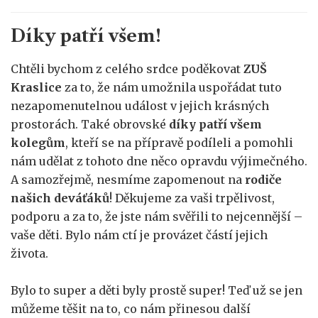
Díky patří všem!
Chtěli bychom z celého srdce poděkovat
ZUŠ
Kraslice
za to, že nám umožnila uspořádat tuto
nezapomenutelnou událost v jejich krásných
prostorách. Také obrovské
díky patří všem
kolegům
, kteří se na přípravě podíleli a pomohli
nám udělat z tohoto dne něco opravdu výjimečného.
A samozřejmě, nesmíme zapomenout na
rodiče
našich deváťáků
! Děkujeme za vaši trpělivost,
podporu a za to, že jste nám svěřili to nejcennější –
vaše děti. Bylo nám ctí je provázet částí jejich
života.
Bylo to super a děti byly prostě super! Teď už se jen
můžeme těšit na to, co nám přinesou další