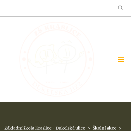
Základní škola Kraslice - Dukelská ulice
>
Školní akce
>