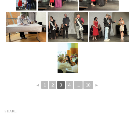
◄
1
2
3
4
...
10
►
SHARE