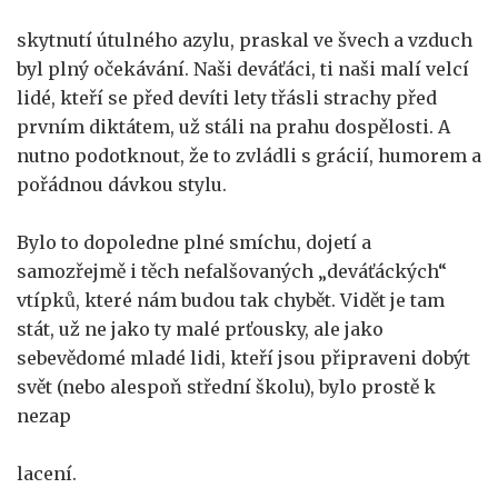
skytnutí útulného azylu, praskal ve švech a vzduch
byl plný očekávání. Naši deváťáci, ti naši malí velcí
lidé, kteří se před devíti lety třásli strachy před
prvním diktátem, už stáli na prahu dospělosti. A
nutno podotknout, že to zvládli s grácií, humorem a
pořádnou dávkou stylu.
Bylo to dopoledne plné smíchu, dojetí a
samozřejmě i těch nefalšovaných „deváťáckých“
vtípků, které nám budou tak chybět. Vidět je tam
stát, už ne jako ty malé prťousky, ale jako
sebevědomé mladé lidi, kteří jsou připraveni dobýt
svět (nebo alespoň střední školu), bylo prostě k
nezap
lacení.