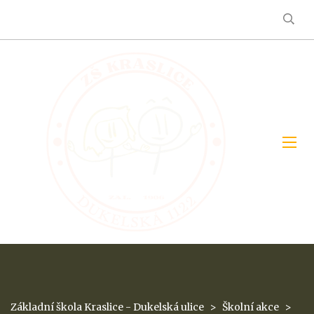
Základní škola Kraslice - Dukelská ulice
>
Školní akce
>