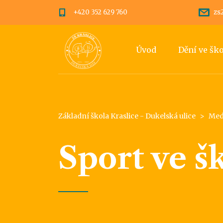
+420 352 629 760
zs
Úvod
Dění ve šk
Základní škola Kraslice - Dukelská ulice
>
Med
Sport ve š