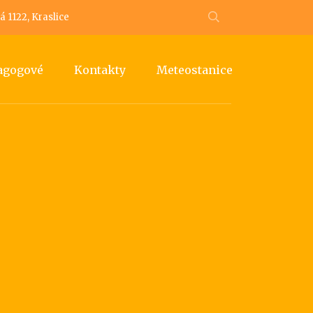
 1122, Kraslice
dagogové
Kontakty
Meteostanice