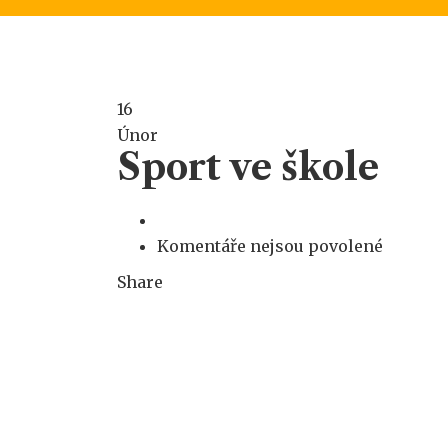
16
Únor
Sport ve škole
u
Komentáře nejsou povolené
textu
Share
s
názvem
Sport
ve
škole