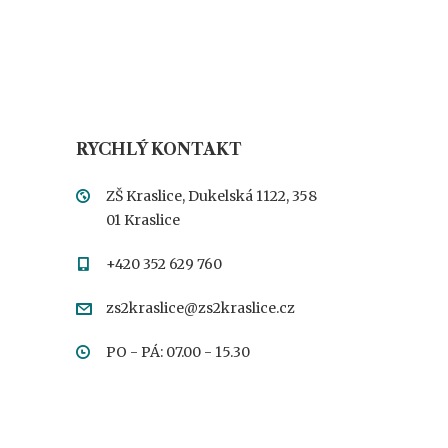
RYCHLÝ KONTAKT
ZŠ Kraslice, Dukelská 1122, 358
01 Kraslice
+420 352 629 760
zs2kraslice@zs2kraslice.cz
PO - PÁ: 07.00 - 15.30