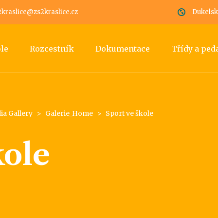
2kraslice@zs2kraslice.cz
Dukelská
ole
Rozcestník
Dokumentace
Třídy a pe
ia Gallery
>
Galerie_Home
>
Sport ve škole
kole