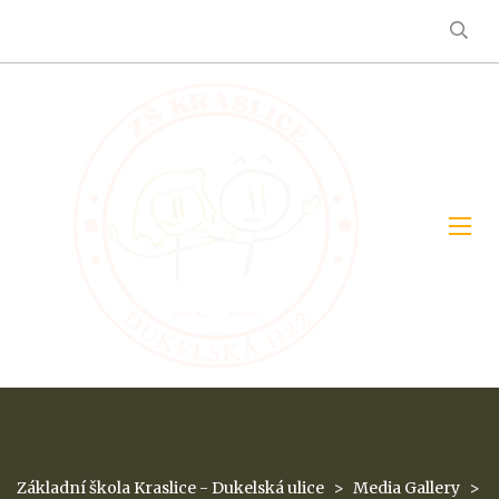
Základní škola Kraslice - Dukelská ulice
>
Media Gallery
>