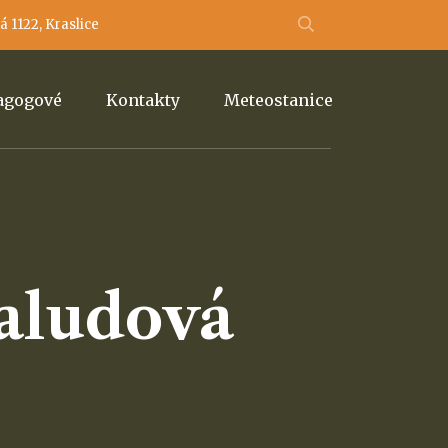
 1122, Kraslice
dagogové
Kontakty
Meteostanice
Žaludová