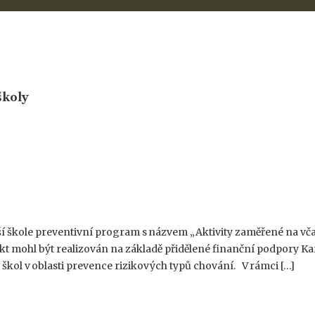
školy
aší škole preventivní program s názvem „Aktivity zaměřené na vča
ekt mohl být realizován na základě přidělené finanční podpory Ka
škol v oblasti prevence rizikových typů chování. V rámci […]