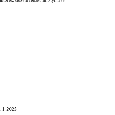
aktorek. Složení redakčního týmu se
 1. 2025