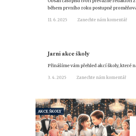
Obsah časopisu tvoří převážně redaktoři 
během prvního roku postupně proměňovalo.
11. 6. 2025
Zanechte nám komentář
Jarní akce školy
Přinášíme vám přehled akcí školy, které ná
3. 4. 2025
Zanechte nám komentář
AKCE ŠKOLY