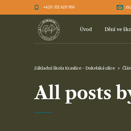
+420 352 629 760
zs
Úvod
Dění ve šk
Základní škola Kraslice - Dukelská ulice
>
Člá
All posts 