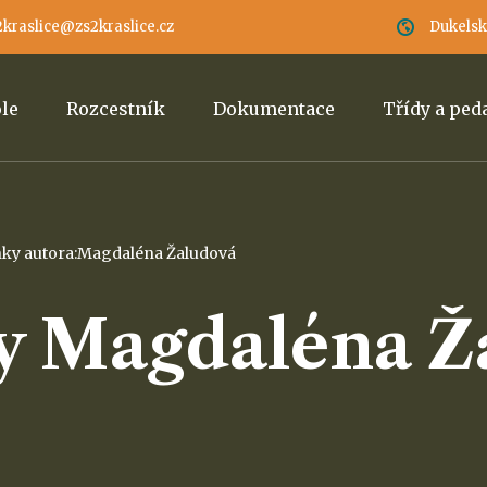
2kraslice@zs2kraslice.cz
Dukelská
ole
Rozcestník
Dokumentace
Třídy a pe
nky autora:Magdaléna Žaludová
by Magdaléna 