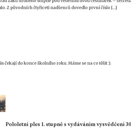
z řad žáků druhého stupně pod vedením dvou češtinářek – šéfred
 Z původních čtyřiceti nadšenců dovedlo první číslo […]
s čekají do konce školního roku. Máme se na co těšit :).
Pololetní ples 1. stupně s vydáváním vysvědčení 30.