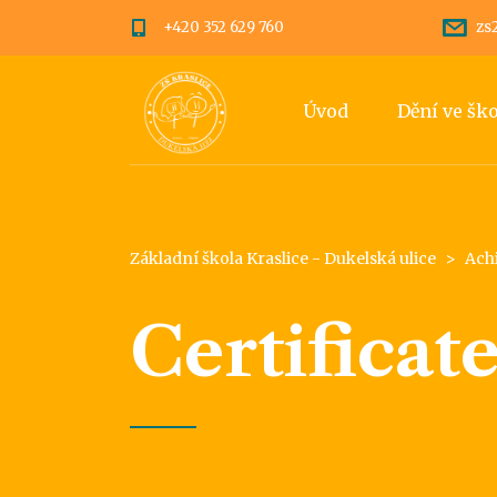
+420 352 629 760
zs
Úvod
Dění ve šk
Základní škola Kraslice - Dukelská ulice
>
Ach
Certificate