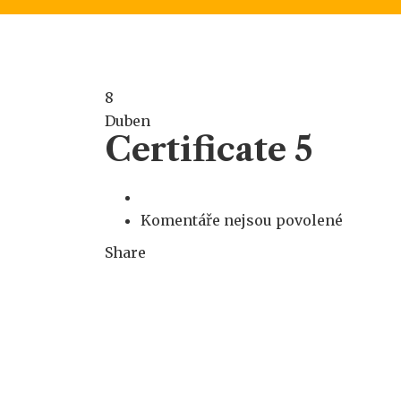
8
Duben
Certificate 5
u
Komentáře nejsou povolené
textu
Share
s
názvem
Certific
5