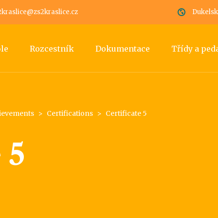
2kraslice@zs2kraslice.cz
Dukelská
ole
Rozcestník
Dokumentace
Třídy a pe
ievements
>
Certifications
>
Certificate 5
 5