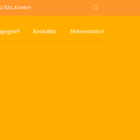
 1122, Kraslice
dagogové
Kontakty
Meteostanice