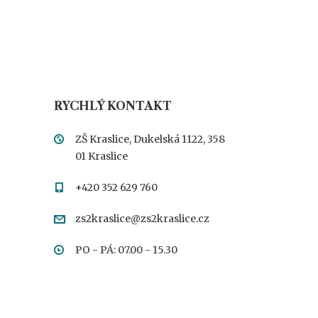
RYCHLÝ KONTAKT
ZŠ Kraslice, Dukelská 1122, 358
01 Kraslice
+420 352 629 760
zs2kraslice@zs2kraslice.cz
PO - PÁ: 07.00 - 15.30